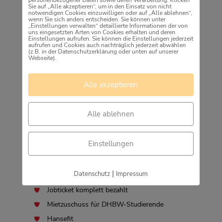
Gliederung des Studiums
Sie auf „Alle akzeptieren“, um in den Einsatz von nicht
notwendigen Cookies einzuwilligen oder auf „Alle ablehnen“,
Die Vermittlung von Theorie und Praxis erfolgt im
wenn Sie sich anders entscheiden. Sie können unter
„Einstellungen verwalten“ detaillierte Informationen der von
zeitlichen Wechsel zu je drei Monaten an der Dualen
uns eingesetzten Arten von Cookies erhalten und deren
Einstellungen aufrufen. Sie können die Einstellungen jederzeit
Hochschule Baden-Württemberg in Villingen-
aufrufen und Cookies auch nachträglich jederzeit abwählen
Schwenningen und im Amt für Digitales und IT.
(z.B. in der Datenschutzerklärung oder unten auf unserer
Webseite).
Ausführliche Informationen zum Studium gibt es auf
der Seite der
DHBW.
Alle akzeptieren
PLUS-PUNKTE
gute Übernahmechancen
Alle ablehnen
Attraktive Vergütung nach dem Tarifvertrag im
Öffentlichen Dienst
Einstellungen
Aktions-Einführungswoche als Auftakt
Zusätzliche Seminare neben Deinem
|
Datenschutz
Impressum
Hochschulunterricht
Jobticket komplett bezahlt
Mietzuschuss für DHBW-Studierende
Hansefit