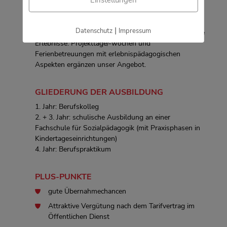
unsere Tiere, beschäftigen sich mit deren
Lebensweise, bauen Beziehungen auf und lernen so
Verantwortung zu übernehmen. Ebenso ist auf dem
|
Datenschutz
Impressum
Gelände viel Raum für Spiel, Kreativität und vielfältige
Erlebnisse. Projekttage/-wochen und
Ferienbetreuungen mit erlebnispädagogischen
Aspekten ergänzen unser Angebot.
GLIEDERUNG DER AUSBILDUNG
1. Jahr: Berufskolleg
2. + 3. Jahr: schulische Ausbildung an einer
Fachschule für Sozialpädagogik (mit Praxisphasen in
Kindertageseinrichtungen)
4. Jahr: Berufspraktikum
PLUS-PUNKTE
gute Übernahmechancen
Attraktive Vergütung nach dem Tarifvertrag im
Öffentlichen Dienst