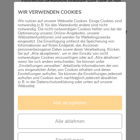
Einrichtung letztendlich präferiert wird, liegt an den
individuellen Stärken und Interessen eines jeden
WIR VERWENDEN COOKIES
Einzelnen.
Wir nutzen auf unserer Webseite Cookies. Einige Cookies sind
notwendig (z.B. für den Warenkorb) andere sind nicht
Das
KonTiKi
(Kontakt-Tier-Kind) ist die natur- und
notwendig. Die nicht-notwendigen Cookies helfen uns bei der
umweltpädagogische Einrichtung auf dem Mundenhof
Optimierung unseres Online-Angebotes, unserer
Webseitenfunktionen und werden für Marketingzwecke
in Freiburg. Wir arbeiten inklusiv und tiergestützt.
eingesetzt. Die Einwilligung umfasst die Speicherung von
Erlebnispädagogische Elemente sind zentraler
Informationen auf Ihrem Endgerät, das Auslesen
personenbezogener Daten sowie deren Verarbeitung. Klicken
ein großzügiges
Bestandteil unserer Arbeit. Es hat
Sie auf „Alle akzeptieren“, um in den Einsatz von nicht
notwendigen Cookies einzuwilligen oder auf „Alle ablehnen“,
Gelände und verfügt über eigene Tiere
wenn Sie sich anders entscheiden. Sie können unter
„Einstellungen verwalten“ detaillierte Informationen der von
(Pferde, Esel, Mulis, Alpakas, Schafe, Ziegen,
uns eingesetzten Arten von Cookies erhalten und deren
Einstellungen aufrufen. Sie können die Einstellungen jederzeit
Katzen und viele Hühner), welche die
aufrufen und Cookies auch nachträglich jederzeit abwählen
pädagogische Arbeit unterstützen.
(z.B. in der Datenschutzerklärung oder unten auf unserer
Webseite).
Schulkinder und Jugendliche können bei uns Natur,
Tiere und Nachhaltigkeit mit allen Sinnen entdecken.
Alle akzeptieren
Vormittags besuchen uns Schulklassen, Kindergärten
oder andere Gruppen mit denen wir zu tier- und
umweltspezifischen Themen Projekte durchführen.
Alle ablehnen
Nachmittags bieten wir offene Gruppen an. Hier
versorgen die Kinder unter pädagogischer Anleitung
Einstellungen