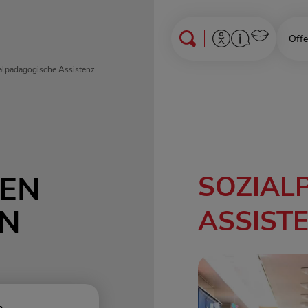
Offe
alpädagogische Assistenz
TEN
SOZIAL
EN
ASSIST