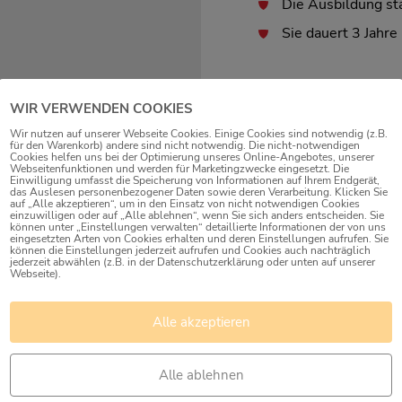
Die Ausbildung st
Sie dauert 3 Jahre
AUSBILDUNGS-
WIR VERWENDEN COOKIES
Staatlich anerkannte 
Wir nutzen auf unserer Webseite Cookies. Einige Cookies sind notwendig (z.B.
für den Warenkorb) andere sind nicht notwendig. Die nicht-notwendigen
Kindertageseinrichtun
Cookies helfen uns bei der Optimierung unseres Online-Angebotes, unserer
Webseitenfunktionen und werden für Marketingzwecke eingesetzt. Die
Kindergärten, Horte). 
Einwilligung umfasst die Speicherung von Informationen auf Ihrem Endgerät,
das Auslesen personenbezogener Daten sowie deren Verarbeitung. Klicken Sie
Pflege und Betreuung
auf „Alle akzeptieren“, um in den Einsatz von nicht notwendigen Cookies
einzuwilligen oder auf „Alle ablehnen“, wenn Sie sich anders entscheiden. Sie
können unter „Einstellungen verwalten“ detaillierte Informationen der von uns
HIER
findest Du Infor
eingesetzten Arten von Cookies erhalten und deren Einstellungen aufrufen. Sie
können die Einstellungen jederzeit aufrufen und Cookies auch nachträglich
Stadt Freiburg, in de
jederzeit abwählen (z.B. in der Datenschutzerklärung oder unten auf unserer
Webseite).
Während der Ausbildu
gehört zum Beispiel:
Alle akzeptieren
jedes Kind durch 
individuelle zu un
Alle ablehnen
die Bildungs- und