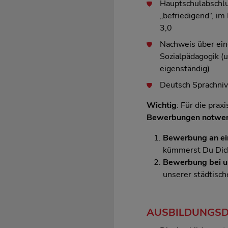
Hauptschulabschlu
„befriedigend“, im
3,0
Nachweis über eine
Sozialpädagogik 
eigenständig)
Deutsch Sprachni
Wichtig
: Für die prax
Bewerbungen notwe
Bewerbung an ei
kümmerst Du Dich
Bewerbung bei u
unserer städtisch
AUSBILDUNGS