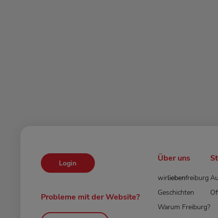
Über uns
S
Login
wir
lieben
freiburg
Au
Geschichten
Of
Probleme mit der Website?
Warum Freiburg?