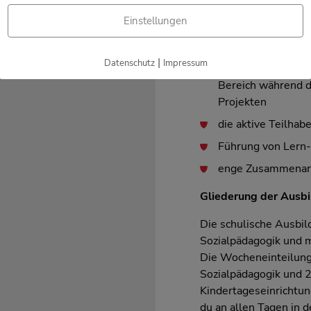
weiteren pädagog
Einstellungen
zu dokumentieren
Förderung von Bil
|
Datenschutz
Impressum
im emotionalen, ko
Bereich während d
Projekten
die aktive Teilhab
Führung von Lern-
enge Zusammenarb
Gliederung der Ausb
Die schulische Ausbil
Sozialpädagogik und m
Die Wocheneinteilung 
Sozialpädagogik und 2
Kindertageseinrichtun
du an allen Tagen in d