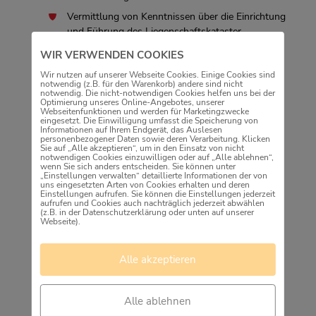
Vermittlung von Kenntnissen über die Einrichtung
und Führung des Liegenschaftskataster
Vermittlung von Kenntnissen im Bereich der
WIR VERWENDEN COOKIES
Bodenordnung und Bewertung
Wir nutzen auf unserer Webseite Cookies. Einige Cookies sind
notwendig (z.B. für den Warenkorb) andere sind nicht
Gliederung der Ausbildung
notwendig. Die nicht-notwendigen Cookies helfen uns bei der
Optimierung unseres Online-Angebotes, unserer
Webseitenfunktionen und werden für Marketingzwecke
Die praktische Ausbildung erfolgt beim städtischen
eingesetzt. Die Einwilligung umfasst die Speicherung von
Informationen auf Ihrem Endgerät, das Auslesen
Amt für Wohnraumentwicklung und Vermessung
personenbezogener Daten sowie deren Verarbeitung. Klicken
sowohl im Außen- als auch im Innendienst. Daneben
Sie auf „Alle akzeptieren“, um in den Einsatz von nicht
notwendigen Cookies einzuwilligen oder auf „Alle ablehnen“,
werden durch den Besuch der Friedrich-Weinbrenner-
wenn Sie sich anders entscheiden. Sie können unter
„Einstellungen verwalten“ detaillierte Informationen der von
Gewerbeschule in Freiburg theoretische Kenntnisse
uns eingesetzten Arten von Cookies erhalten und deren
vermittelt.
Einstellungen aufrufen. Sie können die Einstellungen jederzeit
aufrufen und Cookies auch nachträglich jederzeit abwählen
(z.B. in der Datenschutzerklärung oder unten auf unserer
Webseite).
PLUS-PUNKTE
gute Übernahmechancen
Alle akzeptieren
Attraktive Vergütung nach dem Tarifvertrag im
Öffentlichen Dienst
Alle ablehnen
Verkürzte Ausbildungsdauer bei sehr guten