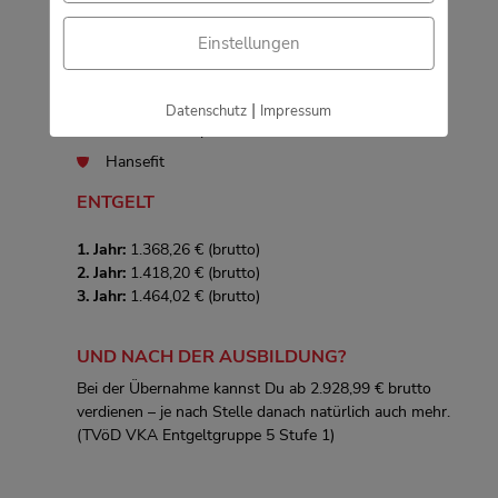
Leistungen
Aktions-Einführungswoche als Auftakt
Einstellungen
Zusätzliche Seminare neben Deinem
Berufsschulunterricht
|
Datenschutz
Impressum
Jobticket komplett bezahlt
Hansefit
ENTGELT
1. Jahr:
1.368,26 € (brutto)
2. Jahr:
1.418,20 € (brutto)
3. Jahr:
1.464,02 € (brutto)
UND NACH DER AUSBILDUNG?
Bei der Übernahme kannst Du ab 2.928,99 € brutto
verdienen – je nach Stelle danach natürlich auch mehr.
(TVöD VKA Entgeltgruppe 5 Stufe 1)