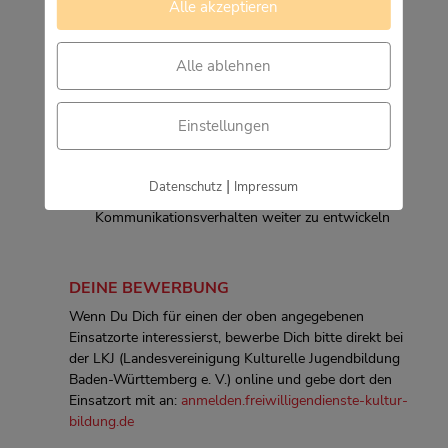
Alle akzeptieren
UND FÄHIGKEITEN IST MÖGLICH:
Überblick über den Medienmarkt im Bereich
Alle ablehnen
Kinderliteratur
Einblick in das Berufsfeld „Medien und
Information“
Einstellungen
Einführung in effektive Arbeitsorganisation und
Zeitmanagement
|
Datenschutz
Impressum
Möglichkeit, die eigene Teamfähigkeit und das
Kommunikationsverhalten weiter zu entwickeln
DEINE BEWERBUNG
Wenn Du Dich für einen der oben angegebenen
Einsatzorte interessierst, bewerbe Dich bitte direkt bei
der LKJ (Landesvereinigung Kulturelle Jugendbildung
Baden-Württemberg e. V.) online und gebe dort den
Einsatzort mit an:
anmelden.freiwilligendienste-kultur-
bildung.de