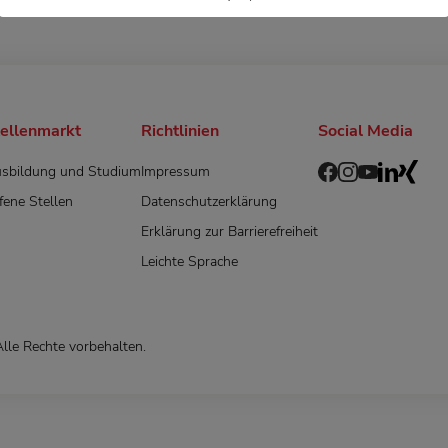
tellenmarkt
Richtlinien
Social Media
sbildung und Studium
Impressum
fene Stellen
Datenschutzerklärung
Erklärung zur Barrierefreiheit
Leichte Sprache
Alle Rechte vorbehalten.