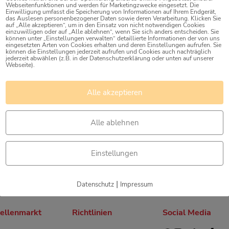
Webseitenfunktionen und werden für Marketingzwecke eingesetzt. Die
Einwilligung umfasst die Speicherung von Informationen auf Ihrem Endgerät,
das Auslesen personenbezogener Daten sowie deren Verarbeitung. Klicken Sie
auf „Alle akzeptieren“, um in den Einsatz von nicht notwendigen Cookies
an der DHBW, die Praxis dann bei
einzuwilligen oder auf „Alle ablehnen“, wenn Sie sich anders entscheiden. Sie
können unter „Einstellungen verwalten“ detaillierte Informationen der von uns
dium bei uns im Bereich Bauwesen
eingesetzten Arten von Cookies erhalten und deren Einstellungen aufrufen. Sie
können die Einstellungen jederzeit aufrufen und Cookies auch nachträglich
ilig. Wo sonst kann man
jederzeit abwählen (z.B. in der Datenschutzerklärung oder unten auf unserer
Webseite).
 Straßenbahntrasse, begleiten
Alle akzeptieren
 Arbeitsalltag so aussieht.
?
Hier
findest Du alle Infos.
Alle ablehnen
Einstellungen
|
Datenschutz
Impressum
tellenmarkt
Richtlinien
Social Media