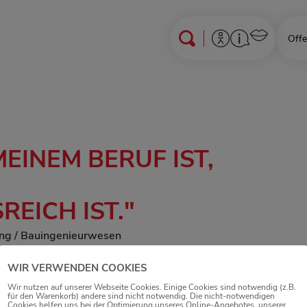
Offe
EINEM BERUF IST,
EICH IST."
ing / Bauingenieurwesen
WIR VERWENDEN COOKIES
Wir nutzen auf unserer Webseite Cookies. Einige Cookies sind notwendig (z.B.
für den Warenkorb) andere sind nicht notwendig. Die nicht-notwendigen
Cookies helfen uns bei der Optimierung unseres Online-Angebotes, unserer