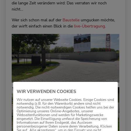
die lange Zeit verändern wird: Das verraten wir noch
nicht…
Wer sich schon mal auf der
Baustelle
umgucken möchte,
der wirft einfach einen Blick in die
live-Übertragung
.
WIR VERWENDEN COOKIES
Wir nutzen auf unserer Webseite Cookies. Einige Cookies sind
notwendig (z.B. für den Warenkorb) andere sind nicht
notwendig. Die nicht-notwendigen Cookies helfen uns bei der
Optimierung unseres Online-Angebotes, unserer
Webseitenfunktionen und werden für Marketingzwecke
eingesetzt. Die Einwilligung umfasst die Speicherung von
Informationen auf Ihrem Endgerät, das Auslesen
personenbezogener Daten sowie deren Verarbeitung. Klicken
Sie auf „Alle akzeptieren“, um in den Einsatz von nicht