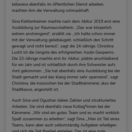
teilweise ebenfalls im öffentlichen Dienst arbeiten,
machten ihm die Verwaltung schmackhaft.
Sina Klettenheimer machte nach dem Abitur 2019 erst eine
Ausbildung zur Raumausstatterin. „Das war körperlich
extrem anstrengend“, erzählt sie. „Ich hatte schon immer
mit der Verwaltung geliebäugelt, schließlich den Schritt
gewagt und nicht bereut“, sagt die 24-Jährige. Christina
Lucht ist die Jüngste des erfolgreichen Azubi-Gespanns.
Die 23-Jährige machte erst ihr Abitur, jobbte anschließend
für ein Jahr und ist schließlich durch ihre Schwester aufs
Amt gekommen: „Sie hat ebenfalls eine Ausbildung bei der
Stadt gemacht und das klang immer sehr spannend“, sagt
Christina, die inzwischen bei der Stadtkämmerei, also der
Stadtkasse, angestellt ist.
Auch Sina und Oguzhan lieben Zahlen und strukturiertes
Arbeiten. Sie sind ebenfalls neue Kolleg*innen bei der
Kämmerei. „Wir sind ein gutes Team und es macht wirklich
Spaß zusammen zu arbeiten“, sagt Sina. „Man ist Teil eines
Teams, kann aber auch selbstständig Aufgaben erledigen
und sich die Zeit flexibel einteilen. Das ist eine gute